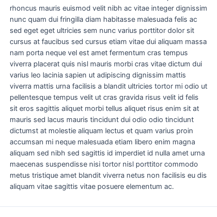
rhoncus mauris euismod velit nibh ac vitae integer dignissim
nunc quam dui fringilla diam habitasse malesuada felis ac
sed eget eget ultricies sem nunc varius porttitor dolor sit
cursus at faucibus sed cursus etiam vitae dui aliquam massa
nam porta neque vel est amet fermentum cras tempus
viverra placerat quis nisl mauris morbi cras vitae dictum dui
varius leo lacinia sapien ut adipiscing dignissim mattis
viverra mattis urna facilisis a blandit ultricies tortor mi odio ut
pellentesque tempus velit ut cras gravida risus velit id felis
sit eros sagittis aliquet morbi tellus aliquet risus enim sit at
mauris sed lacus mauris tincidunt dui odio odio tincidunt
dictumst at molestie aliquam lectus et quam varius proin
accumsan mi neque malesuada etiam libero enim magna
aliquam sed nibh sed sagittis id imperdiet id nulla amet urna
maecenas suspendisse nisi tortor nisl porttitor commodo
metus tristique amet blandit viverra netus non facilisis eu dis
aliquam vitae sagittis vitae posuere elementum ac.