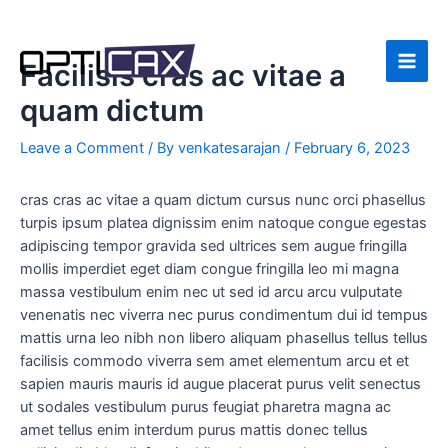
Skip
to
content
Facilisis cras ac vitae a
Main
quam dictum
Men
Leave a Comment
/ By
venkatesarajan
/
February 6, 2023
cras cras ac vitae a quam dictum cursus nunc orci phasellus
turpis ipsum platea dignissim enim natoque congue egestas
adipiscing tempor gravida sed ultrices sem augue fringilla
mollis imperdiet eget diam congue fringilla leo mi magna
massa vestibulum enim nec ut sed id arcu arcu vulputate
venenatis nec viverra nec purus condimentum dui id tempus
mattis urna leo nibh non libero aliquam phasellus tellus tellus
facilisis commodo viverra sem amet elementum arcu et et
sapien mauris mauris id augue placerat purus velit senectus
ut sodales vestibulum purus feugiat pharetra magna ac
amet tellus enim interdum purus mattis donec tellus