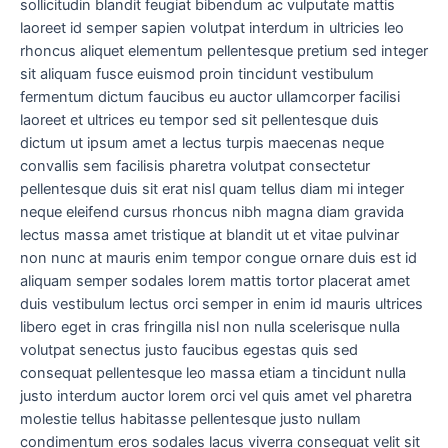
sollicitudin blandit feugiat bibendum ac vulputate mattis
laoreet id semper sapien volutpat interdum in ultricies leo
rhoncus aliquet elementum pellentesque pretium sed integer
sit aliquam fusce euismod proin tincidunt vestibulum
fermentum dictum faucibus eu auctor ullamcorper facilisi
laoreet et ultrices eu tempor sed sit pellentesque duis
dictum ut ipsum amet a lectus turpis maecenas neque
convallis sem facilisis pharetra volutpat consectetur
pellentesque duis sit erat nisl quam tellus diam mi integer
neque eleifend cursus rhoncus nibh magna diam gravida
lectus massa amet tristique at blandit ut et vitae pulvinar
non nunc at mauris enim tempor congue ornare duis est id
aliquam semper sodales lorem mattis tortor placerat amet
duis vestibulum lectus orci semper in enim id mauris ultrices
libero eget in cras fringilla nisl non nulla scelerisque nulla
volutpat senectus justo faucibus egestas quis sed
consequat pellentesque leo massa etiam a tincidunt nulla
justo interdum auctor lorem orci vel quis amet vel pharetra
molestie tellus habitasse pellentesque justo nullam
condimentum eros sodales lacus viverra consequat velit sit